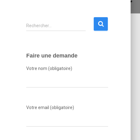
R
Rechercher…
e
c
h
e
Faire une demande
r
c
Votre nom (obligatoire)
h
e
r
:
Votre email (obligatoire)