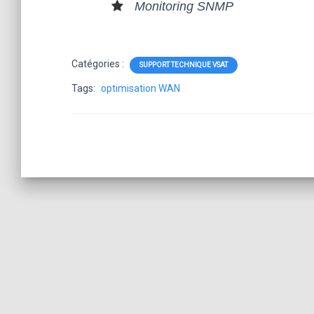
TER
Monitoring SNMP
SON
Catégories :
SUPPORT TECHNIQUE VSAT
ABO
Tags:
optimisation WAN
NNE
ME
NT
SAT
ELLI
TE