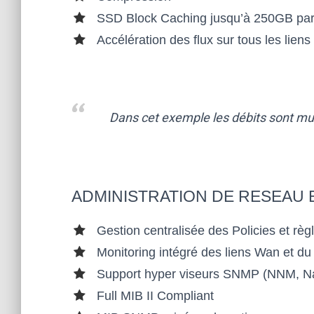
RISE
SSD Block Caching jusqu’à 250GB par
Accélération des flux sur tous les lie
S ET
AD
Dans cet exemple les débits sont mu
MIN
IST
ADMINISTRATION DE RESEAU 
RAT
Gestion centralisée des Policies et rè
ION
Monitoring intégré des liens Wan et du t
Support hyper viseurs SNMP (NNM, N
S
Full MIB II Compliant