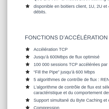
disponible en boitiers client, 1U, 2U e
BAN
débits.
DE
PAS
FONCTIONS D’ACCÉLÉRATION
SAN
Accélération TCP
Jusqu’à 600Mbps de flux optimisé
TE
100 000 sessions TCP accélérées par b
“Fill the Pipe” jusqu’à 600 Mbps
DES
5 algorithmes de contrôle de flux 
ENT
L’algorithme de contrôle de flux est s
caractéristique et du comportement des
REP
Support simultané du Byte Caching et
Compression