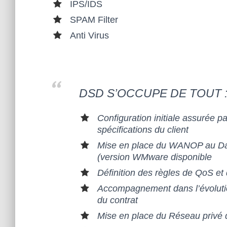
IPS/IDS
TEN
SPAM Filter
Anti Virus
T
PAS
DSD S’OCCUPE DE TOUT 
TOU
Configuration initiale assurée p
JOU
spécifications du client
Mise en place du WANOP au Dat
RS
(version WMware disponible
Définition des règles de QoS et 
D’A
Accompagnement dans l’évolutio
du contrat
DAP
Mise en place du Réseau privé 