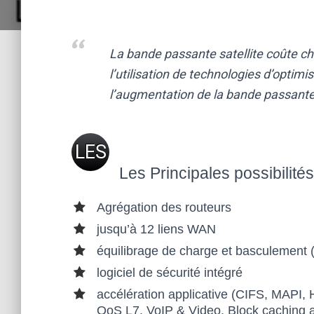
La bande passante satellite coûte cher
l’utilisation de technologies d’opt
l’augmentation de la bande passant
LES
Les Principales possibilité
BES
Agrégation des routeurs
OIN
jusqu’à 12 liens WAN
équilibrage de charge et basculement (
S
logiciel de sécurité intégré
accélération applicative (CIFS, MAPI,
EN
QoS L7, VoIP & Video, Block caching a