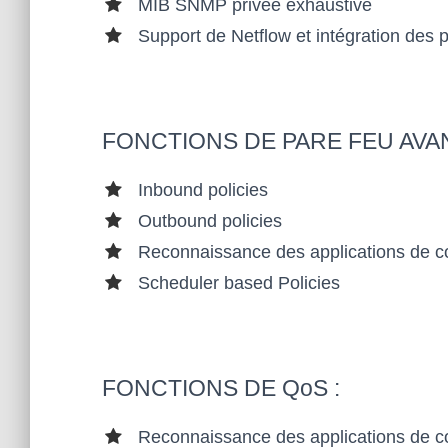
SON
MIB SNMP privée exhaustive
Support de Netflow et intégration des p
T
SAN
FONCTIONS DE PARE FEU AVA
S
Inbound policies
CES
Outbound policies
Reconnaissance des applications de c
SE
Scheduler based Policies
CRO
ISS
FONCTIONS DE QoS :
ANT
Reconnaissance des applications de c