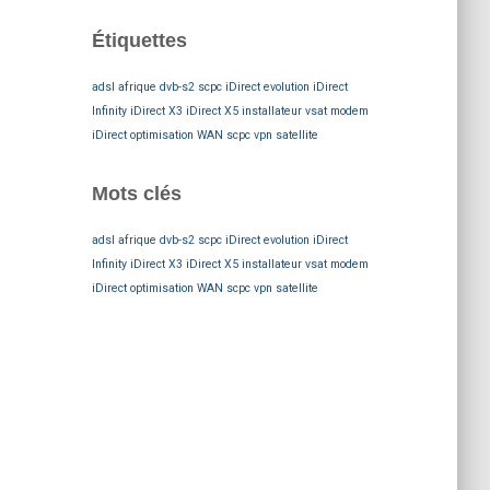
Étiquettes
adsl afrique
dvb-s2 scpc
iDirect evolution
iDirect
Infinity
iDirect X3
iDirect X5
installateur vsat
modem
iDirect
optimisation WAN
scpc
vpn satellite
Mots clés
adsl afrique
dvb-s2 scpc
iDirect evolution
iDirect
Infinity
iDirect X3
iDirect X5
installateur vsat
modem
iDirect
optimisation WAN
scpc
vpn satellite