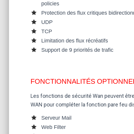
policies
S ET
Protection des flux critiques bidirectio
UDP
LES
TCP
Limitation des flux récréatifs
BUD
Support de 9 priorités de trafic
GET
S
FONCTIONNALITÉS OPTIONNEL
NE
Les fonctions de sécurité Wan peuvent être
WAN pour compléter la fonction pare feu di
PER
Serveur Mail
MET
Web Filter