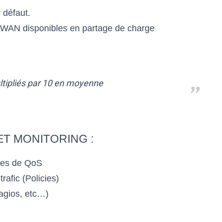
 défaut.
ns WAN disponibles en partage de charge
ltipliés par 10 en moyenne
ET MONITORING :
gles de QoS
rafic (Policies)
agios, etc…)