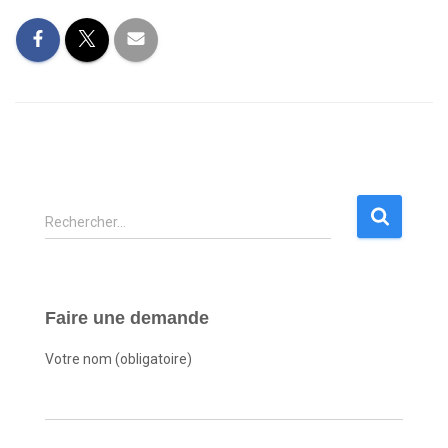
R
Rechercher…
e
c
h
e
Faire une demande
r
c
Votre nom (obligatoire)
h
e
r