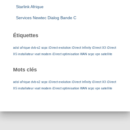
Starlink Afrique
Services Newtec Dialog Bande C
Étiquettes
adsl afrique
dvb-s2 scpc
iDirect evolution
iDirect Infinity
iDirect X3
iDirect
X5
installateur vsat
modem iDirect
optimisation WAN
scpc
vpn satellite
Mots clés
adsl afrique
dvb-s2 scpc
iDirect evolution
iDirect Infinity
iDirect X3
iDirect
X5
installateur vsat
modem iDirect
optimisation WAN
scpc
vpn satellite