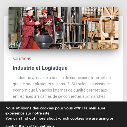
SOLUTIONS
Industrie et Logistique
L’industrie africaine a besoin de connexions Internet de
qualité pour plusieurs raisons : 1. Stimuler la croissance
économique Un accès Internet de qualité permet aux
entreprises africaines de se connecter aux marchés
mondiaux, d’attirer de
Lire la suite
Nous utilisons des cookies pour vous offrir la meilleure
expérience sur notre site.
You can find out more about which cookies we are using or
switch them off in
settings
.